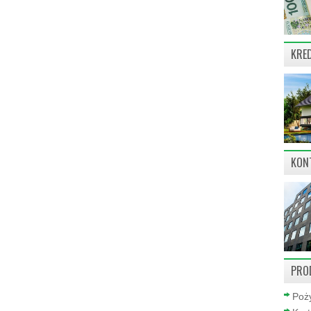
KRE
KON
PRO
Poży