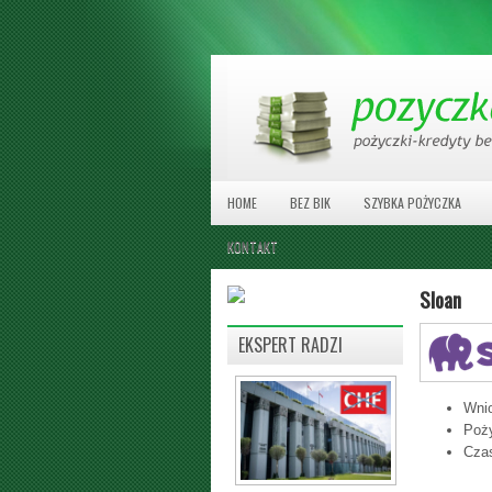
HOME
BEZ BIK
SZYBKA POŻYCZKA
KONTAKT
Sloan
EKSPERT RADZI
Wnio
Poż
Czas