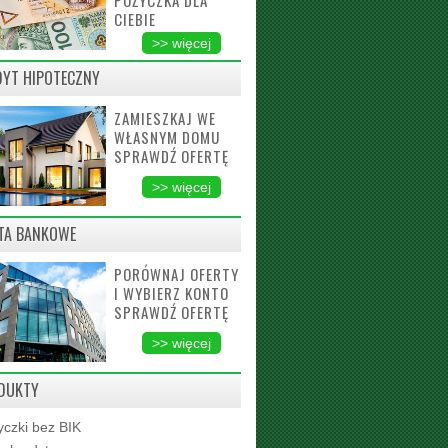
POŻYCZKA DLA
CIEBIE
>> więcej
DYT HIPOTECZNY
ZAMIESZKAJ WE
WŁASNYM DOMU
SPRAWDŹ OFERTĘ
>> więcej
TA BANKOWE
PORÓWNAJ OFERTY
I WYBIERZ KONTO
SPRAWDŹ OFERTĘ
>> więcej
DUKTY
czki bez BIK