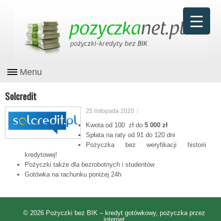
Menu
Solcredit
25 listopada 2020
Kwota od 100 zł do
5 000 zł
Spłata na raty od 91 do 120 dni
Pożyczka bez weryfikacji historii
kredytowej!
Pożyczki także dla bezrobotnych i studentów
Gotówka na rachunku poniżej 24h
© 2026
Pożyczki bez BIK – kredyt gotówkowy, pożyczka przez
internet