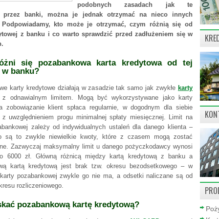
podobnych zasadach jak te
 przez banki, można je jednak otrzymać na nieco innych
 Podpowiadamy, kto może je otrzymać, czym różnią się od
dytowej z banku i co warto sprawdzić przed zadłużeniem się w
KRE
b.
żni się pozabankowa karta kredytowa od tej
 w banku?
e karty kredytowe działają w zasadzie tak samo jak zwykłe
karty
z odnawialnym limitem. Mogą być wykorzystywane jako karty
 a zobowiązanie klient spłaca regularnie, w dogodnym dla siebie
KON
z uwzględnieniem progu minimalnej spłaty miesięcznej. Limit na
abankowej zależy od indywidualnych ustaleń dla danego klienta –
o są to zwykle niewielkie kwoty, które z czasem mogą zostać
ne. Zazwyczaj maksymalny limit u danego pożyczkodawcy wynosi
o 6000 zł. Główną różnicą między kartą kredytową z banku a
wą kartą kredytową jest brak tzw. okresu bezodsetkowego – w
karty pozabankowej zwykle go nie ma, a odsetki naliczane są od
kresu rozliczeniowego.
PRO
skać pozabankową kartę kredytową?
Poży