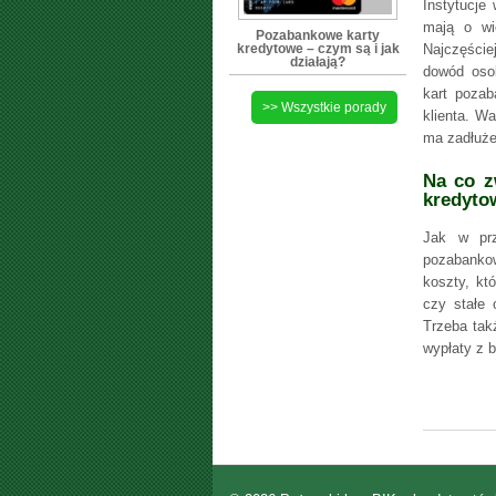
Instytucje
mają o wi
Pozabankowe karty
kredytowe – czym są i jak
Najczęście
działają?
dowód osob
kart pozab
>> Wszystkie porady
klienta. W
ma zadłuże
Na co z
kredyto
Jak w prz
pozabanko
koszty, kt
czy stałe 
Trzeba tak
wypłaty z 