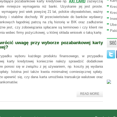
Kar
 wydające pozabankowe karty kredytowe np.
AXI CARD
zazwyczaj
ele mniejsze wymagania niż banki. Uzyskanie jej jest proste.
Kre
j wymagany jest wiek powyżej 21 lat, polskie obywatelstwo, ważny
Kred
isty i stabilne dochody. W przeciwieństwie do banków wydawcy
Inwe
ankowych łagodniej patrzą na złą historię w BIK oraz zadłużenie
Ube
ażne jest, czy zobowiązania spłacane są terminowo i czy klient nie
Paki
nia wobec firmy pożyczkowej, u której składa wniosek o taką kartę.
SIEĆ
wrócić uwagę przy wyborze pozabankowej karty
wej?
ypadku wyboru każdego produktu finansowego, w przypadku
wej karty kredytowej koniecznie należy sprawdzić dodatkowe
óre ponosi się w związku z jej używaniem, np. koszty jej wydania
opłaty. Istotna jest także kwota minimalnej comiesięcznej spłaty.
że upewnić się, czy dana karta umożliwia transakcje walutowe oraz
bankomatów.
READ MORE