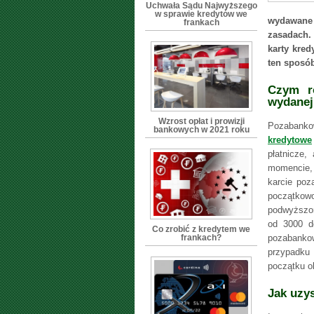
Uchwała Sądu Najwyższego
w sprawie kredytów we
wydawane
frankach
zasadach.
karty kre
ten sposó
Czym ró
wydanej
Wzrost opłat i prowizji
Pozabankow
bankowych w 2021 roku
kredytowe
płatnicze,
momencie, 
karcie poz
początkow
podwyższo
od 3000 d
Co zrobić z kredytem we
frankach?
pozabanko
przypadku 
początku o
Jak uzy