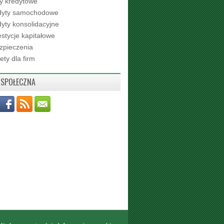
ty kredytowe
dyty samochodowe
yty konsolidacyjne
stycje kapitałowe
zpieczenia
ety dla firm
 SPOŁECZNA