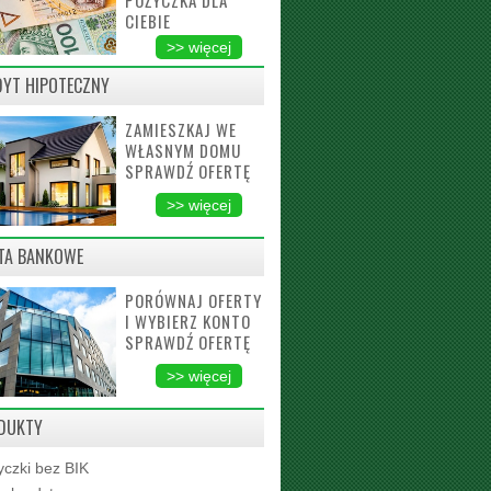
POŻYCZKA DLA
CIEBIE
>> więcej
DYT HIPOTECZNY
ZAMIESZKAJ WE
WŁASNYM DOMU
SPRAWDŹ OFERTĘ
>> więcej
TA BANKOWE
PORÓWNAJ OFERTY
I WYBIERZ KONTO
SPRAWDŹ OFERTĘ
>> więcej
DUKTY
czki bez BIK