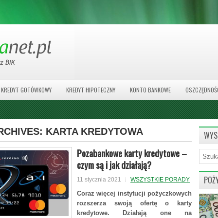
KREDYT GOTÓWKOWY
KREDYT HIPOTECZNY
KONTO BANKOWE
OSZCZĘDNOŚ
RCHIVES:
KARTA KREDYTOWA
WYS
Pozabankowe karty kredytowe –
czym są i jak działają?
POŻ
11 stycznia 2021
WSZYSTKIE PORADY
Coraz więcej instytucji pożyczkowych
rozszerza swoją ofertę o karty
kredytowe. Działają one na