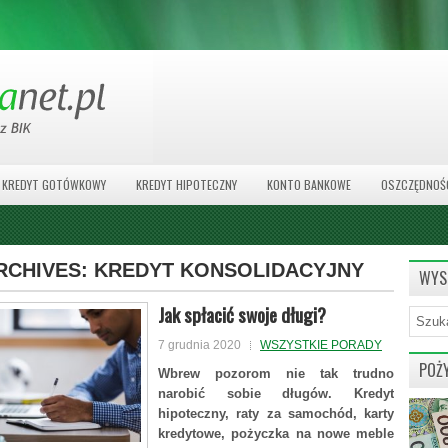
KREDYT GOTÓWKOWY
KREDYT HIPOTECZNY
KONTO BANKOWE
OSZCZĘDNOŚ
RCHIVES:
KREDYT KONSOLIDACYJNY
WYS
Jak spłacić swoje długi?
7 grudnia 2020
WSZYSTKIE PORADY
POŻ
Wbrew pozorom nie tak trudno
narobić sobie długów. Kredyt
hipoteczny, raty za samochód, karty
kredytowe, pożyczka na nowe meble