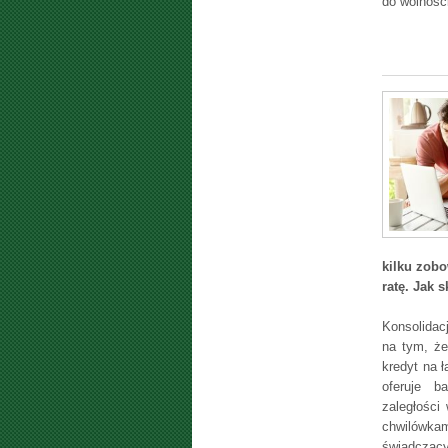
do wolności
kilku zobo
ratę. Jak 
Konsolidac
na tym, że
kredyt na 
oferuje b
zaległości
chwilówka
świadczącyc