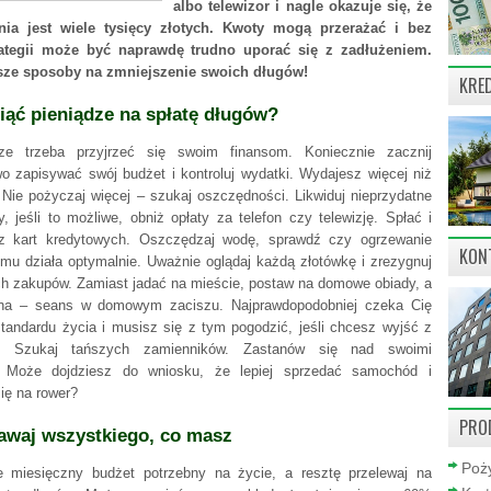
albo telewizor i nagle okazuje się, że
nia jest wiele tysięcy złotych. Kwoty mogą przerażać i bez
rategii może być naprawdę trudno uporać się z zadłużeniem.
sze sposoby na zmniejszenie swoich długów!
KRE
iąć pieniądze na spłatę długów?
ze trzeba przyjrzeć się swoim finansom. Koniecznie zacznij
o zapisywać swój budżet i kontroluj wydatki. Wydajesz więcej niż
 Nie pożyczaj więcej – szukaj oszczędności. Likwiduj nieprzydatne
, jeśli to możliwe, obniż opłaty za telefon czy telewizję. Spłać i
 z kart kredytowych. Oszczędzaj wodę, sprawdź czy ogrzewanie
KON
mu działa optymalnie. Uważnie oglądaj każdą złotówkę i zrezygnuj
h zakupów. Zamiast jadać na mieście, postaw na domowe obiady, a
ina – seans w domowym zaciszu. Najprawdopodobniej czeka Cię
standardu życia i musisz się z tym pogodzić, jeśli chcesz wyjść z
a. Szukaj tańszych zamienników. Zastanów się nad swoimi
 Może dojdziesz do wniosku, że lepiej sprzedać samochód i
ię na rower?
PRO
awaj wszystkiego, co masz
Poży
e miesięczny budżet potrzebny na życie, a resztę przelewaj na