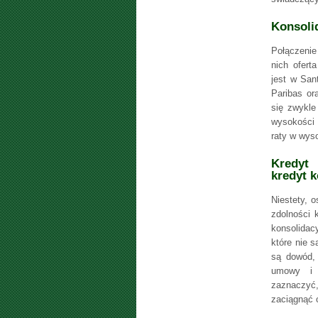
Konsoli
Połączenie
nich ofert
jest w San
Paribas or
się zwykle
wysokości 
raty w wys
Kredyt 
kredyt k
Niestety, 
zdolności 
konsolidac
które nie 
są dowód,
umowy i 
zaznaczyć
zaciągnąć o