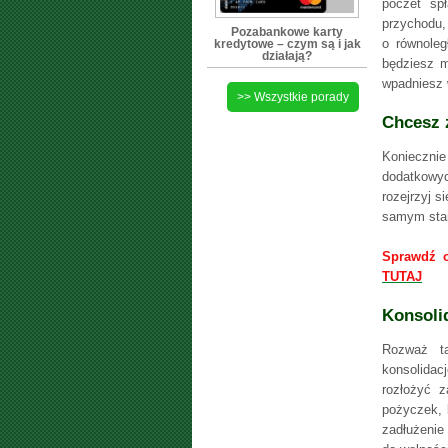
poczet sp
przychodu,
Pozabankowe karty
o równoleg
kredytowe – czym są i jak
działają?
będziesz m
wpadniesz 
>> Wszystkie porady
Chcesz 
Konieczn
dodatkowych
rozejrzyj s
samym stan
Sprawdź o
TUTAJ
Konsoli
Rozważ ta
konsolida
rozłożyć z
pożyczek, 
zadłużenie