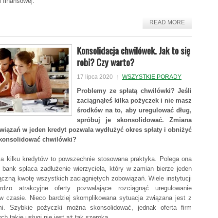
 finansowej.
READ MORE
Konsolidacja chwilówek. Jak to się
robi? Czy warto?
17 lipca 2020
WSZYSTKIE PORADY
Problemy ze spłatą chwilówki? Jeśli
zaciągnąłeś kilka pożyczek i nie masz
środków na to, aby uregulować dług,
spróbuj je skonsolidować. Zmiana
wiązań w jeden kredyt pozwala wydłużyć okres spłaty i obniżyć
skonsolidować chwilówki?
ja kilku kredytów to powszechnie stosowana praktyka. Polega ona
 bank spłaca zadłużenie wierzyciela, który w zamian bierze jeden
łączną kwotę wszystkich zaciągniętych zobowiązań. Wiele instytucji
ardzo atrakcyjne oferty pozwalające rozciągnąć uregulowanie
 w czasie. Nieco bardziej skomplikowana sytuacja związana jest z
mi. Szybkie pożyczki można skonsolidować, jednak oferta firm
h takie usługi nie jest aż tak szeroka.