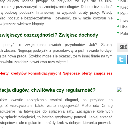
Kar
łaty długów. Można przyjąć na przykład, że żyje się za 60%
 a resztę przeznaczyć na zmniejszanie długów. Dobrze też zadbać
Kre
łą budowę poduszki finansowej na wypadek utraty pracy. Wtedy
Kred
ieć poczucie bezpieczeństwa i pewność, że w razie kryzysu nie
Inwe
w jeszcze większe kłopoty.
Ube
Paki
zwiększyć oszczędności? Zwiększ dochody
ie pomyśl o zwiększeniu swoich przychodów. Jak? Szukaj
SIEĆ
 zleceń. Negocjuj podwyżki z pracodawcą, a jeśli niewiele to daje,
ię za nową pracą. Szybko może się okazać, że w innej firmie na tym
owisku zarobisz nawet dwa razy więcej!
ferty kredytów konsolidacyjnych! Najlepsze oferty znajdziesz
dacja długów, chwilówka czy regularność?
kże kwestie zarządzania swoimi długami, na przykład ich
cję. Z wierzycielami także warto negocjować! Może uda Ci się
adłużenie na łatwiejsze do spłacenia raty. Zaciąganie kolejnych
by spłacić zaległości, to bardzo ryzykowny pomysł. Lepiej spłacać
 stopniowo, ale regularnie – każdy krok w dobrym kierunku prowadzi