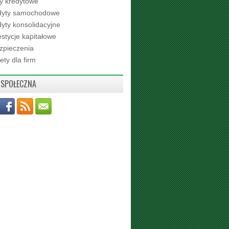
ty kredytowe
dyty samochodowe
yty konsolidacyjne
stycje kapitałowe
zpieczenia
ety dla firm
 SPOŁECZNA