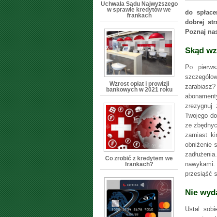
Uchwała Sądu Najwyższego
w sprawie kredytów we
do spłace
frankach
dobrej st
Poznaj na
Skąd wz
Po pierws
szczegółow
Wzrost opłat i prowizji
zarabiasz?
bankowych w 2021 roku
abonamenty
zrezygnuj
Twojego do
ze zbędnyc
zamiast k
obniżenie 
zadłużeni
Co zrobić z kredytem we
nawykami.
frankach?
przesiąść s
Nie wyd
Ustal sobi