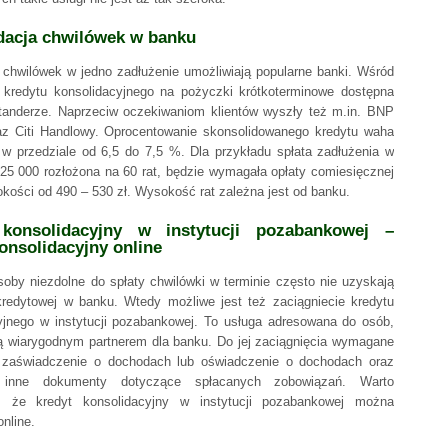
dacja chwilówek w banku
 chwilówek w jedno zadłużenie umożliwiają popularne banki. Wśród
a kredytu konsolidacyjnego na pożyczki krótkoterminowe dostępna
tanderze. Naprzeciw oczekiwaniom klientów wyszły też m.in. BNP
az Citi Handlowy. Oprocentowanie skonsolidowanego kredytu waha
 w przedziale od 6,5 do 7,5 %. Dla przykładu spłata zadłużenia w
25 000 rozłożona na 60 rat, będzie wymagała opłaty comiesięcznej
okości od 490 – 530 zł. Wysokość rat zależna jest od banku.
konsolidacyjny w instytucji pozabankowej –
onsolidacyjny online
osoby niezdolne do spłaty chwilówki w terminie często nie uzyskają
kredytowej w banku. Wtedy możliwe jest też zaciągniecie kredytu
yjnego w instytucji pozabankowej. To usługa adresowana do osób,
są wiarygodnym partnerem dla banku. Do jej zaciągnięcia wymagane
 zaświadczenie o dochodach lub oświadczenie o dochodach oraz
inne dokumenty dotyczące spłacanych zobowiązań. Warto
, że kredyt konsolidacyjny w instytucji pozabankowej można
nline.