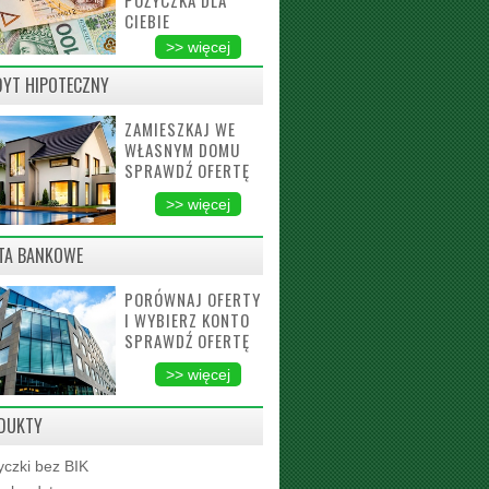
POŻYCZKA DLA
CIEBIE
>> więcej
DYT HIPOTECZNY
ZAMIESZKAJ WE
WŁASNYM DOMU
SPRAWDŹ OFERTĘ
>> więcej
TA BANKOWE
PORÓWNAJ OFERTY
I WYBIERZ KONTO
SPRAWDŹ OFERTĘ
>> więcej
DUKTY
czki bez BIK