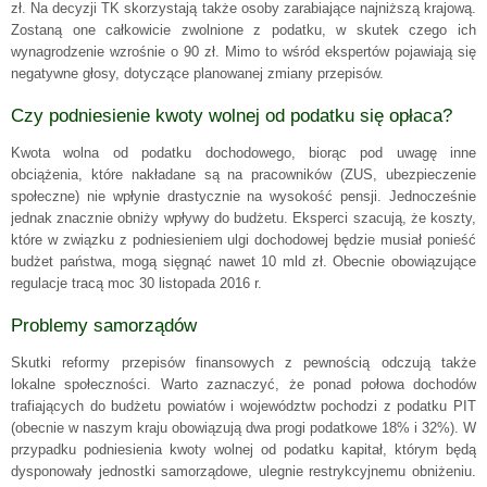
zł. Na decyzji TK skorzystają także osoby zarabiające najniższą krajową.
Zostaną one całkowicie zwolnione z podatku, w skutek czego ich
wynagrodzenie wzrośnie o 90 zł. Mimo to wśród ekspertów pojawiają się
negatywne głosy, dotyczące planowanej zmiany przepisów.
Czy podniesienie kwoty wolnej od podatku się opłaca?
Kwota wolna od podatku dochodowego, biorąc pod uwagę inne
obciążenia, które nakładane są na pracowników (ZUS, ubezpieczenie
społeczne) nie wpłynie drastycznie na wysokość pensji. Jednocześnie
jednak znacznie obniży wpływy do budżetu. Eksperci szacują, że koszty,
które w związku z podniesieniem ulgi dochodowej będzie musiał ponieść
budżet państwa, mogą sięgnąć nawet 10 mld zł. Obecnie obowiązujące
regulacje tracą moc 30 listopada 2016 r.
Problemy samorządów
Skutki reformy przepisów finansowych z pewnością odczują także
lokalne społeczności. Warto zaznaczyć, że ponad połowa dochodów
trafiających do budżetu powiatów i województw pochodzi z podatku PIT
(obecnie w naszym kraju obowiązują dwa progi podatkowe 18% i 32%). W
przypadku podniesienia kwoty wolnej od podatku kapitał, którym będą
dysponowały jednostki samorządowe, ulegnie restrykcyjnemu obniżeniu.