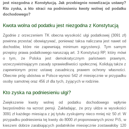
jest niezgodna z Konstytucją. Jak przebiegnie nowelizacja ustawy?
Kto zyska, a kto straci na podniesieniu kwoty wolnej od podatku
dochodowego?
Kwota wolna od podatku jest niezgodna z Konstytucją
Zgodnie z orzeczeniem TK obecna wysokość ulgi podatkowej (3091 zł)
powinna przestać obowiązywać, ponieważ taksa naliczana jest nawet od
dochodów, które nie zapewniają minimum egzystencji. Tym samym
przepisy prawa podatkowego naruszają art. 3 Konstytucji RP, który mówi
o tym, że Polska jest demokratycznym państwem prawnym,
urzeczywistniającym zasady sprawiedliwości społecznej. Kolidują także z
zapewnionym przez ustawę zasadniczą prawem ochrony własności.
Obecnie próg ubóstwa w Polsce wynosi 542 zł miesięcznie w przypadku
osoby samotnej oraz 456 zł dla tych, żyjących w rodzinie.
Kto zyska na podniesieniu ulgi?
Zwiększenie kwoty wolnej od podatku dochodowego wpłynie
bezpośrednio na wzrost pensji. Zakładając, że przy uldze w wysokości
3091 zł każdego miesiąca z jej tytułu zyskujemy nieco mniej niż 50 zł. W
przypadku podniesienia tej kwoty do 8000 zł proponowanych przez PiS, w
kieszeni dobrze zarabiających podatników miesięcznie zostawałoby 120