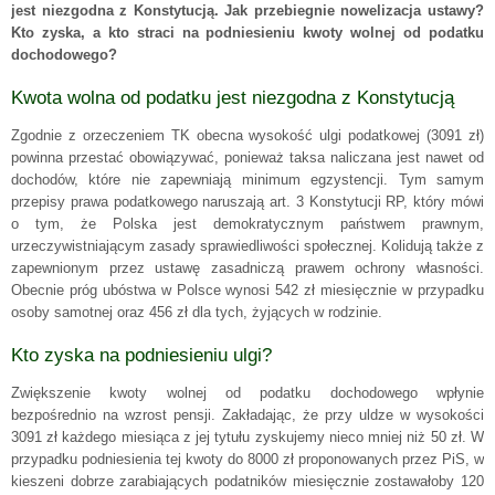
jest niezgodna z Konstytucją. Jak przebiegnie nowelizacja ustawy?
Kto zyska, a kto straci na podniesieniu kwoty wolnej od podatku
dochodowego?
Kwota wolna od podatku jest niezgodna z Konstytucją
Zgodnie z orzeczeniem TK obecna wysokość ulgi podatkowej (3091 zł)
powinna przestać obowiązywać, ponieważ taksa naliczana jest nawet od
dochodów, które nie zapewniają minimum egzystencji. Tym samym
przepisy prawa podatkowego naruszają art. 3 Konstytucji RP, który mówi
o tym, że Polska jest demokratycznym państwem prawnym,
urzeczywistniającym zasady sprawiedliwości społecznej. Kolidują także z
zapewnionym przez ustawę zasadniczą prawem ochrony własności.
Obecnie próg ubóstwa w Polsce wynosi 542 zł miesięcznie w przypadku
osoby samotnej oraz 456 zł dla tych, żyjących w rodzinie.
Kto zyska na podniesieniu ulgi?
Zwiększenie kwoty wolnej od podatku dochodowego wpłynie
bezpośrednio na wzrost pensji. Zakładając, że przy uldze w wysokości
3091 zł każdego miesiąca z jej tytułu zyskujemy nieco mniej niż 50 zł. W
przypadku podniesienia tej kwoty do 8000 zł proponowanych przez PiS, w
kieszeni dobrze zarabiających podatników miesięcznie zostawałoby 120