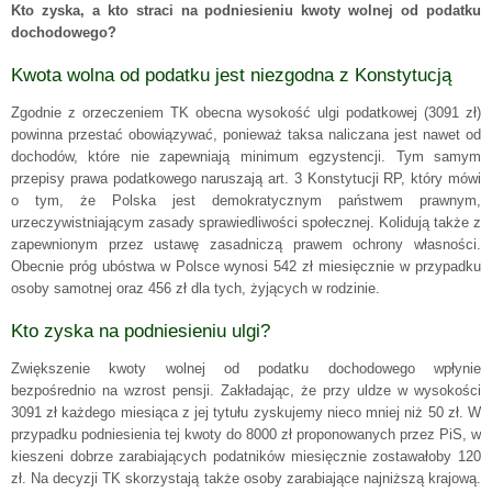
Kto zyska, a kto straci na podniesieniu kwoty wolnej od podatku
dochodowego?
Kwota wolna od podatku jest niezgodna z Konstytucją
Zgodnie z orzeczeniem TK obecna wysokość ulgi podatkowej (3091 zł)
powinna przestać obowiązywać, ponieważ taksa naliczana jest nawet od
dochodów, które nie zapewniają minimum egzystencji. Tym samym
przepisy prawa podatkowego naruszają art. 3 Konstytucji RP, który mówi
o tym, że Polska jest demokratycznym państwem prawnym,
urzeczywistniającym zasady sprawiedliwości społecznej. Kolidują także z
zapewnionym przez ustawę zasadniczą prawem ochrony własności.
Obecnie próg ubóstwa w Polsce wynosi 542 zł miesięcznie w przypadku
osoby samotnej oraz 456 zł dla tych, żyjących w rodzinie.
Kto zyska na podniesieniu ulgi?
Zwiększenie kwoty wolnej od podatku dochodowego wpłynie
bezpośrednio na wzrost pensji. Zakładając, że przy uldze w wysokości
3091 zł każdego miesiąca z jej tytułu zyskujemy nieco mniej niż 50 zł. W
przypadku podniesienia tej kwoty do 8000 zł proponowanych przez PiS, w
kieszeni dobrze zarabiających podatników miesięcznie zostawałoby 120
zł. Na decyzji TK skorzystają także osoby zarabiające najniższą krajową.