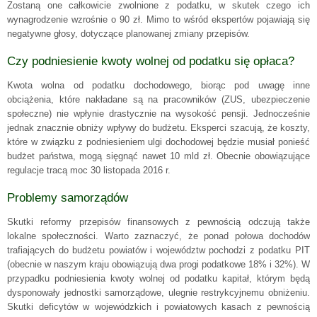
Zostaną one całkowicie zwolnione z podatku, w skutek czego ich
wynagrodzenie wzrośnie o 90 zł. Mimo to wśród ekspertów pojawiają się
negatywne głosy, dotyczące planowanej zmiany przepisów.
Czy podniesienie kwoty wolnej od podatku się opłaca?
Kwota wolna od podatku dochodowego, biorąc pod uwagę inne
obciążenia, które nakładane są na pracowników (ZUS, ubezpieczenie
społeczne) nie wpłynie drastycznie na wysokość pensji. Jednocześnie
jednak znacznie obniży wpływy do budżetu. Eksperci szacują, że koszty,
które w związku z podniesieniem ulgi dochodowej będzie musiał ponieść
budżet państwa, mogą sięgnąć nawet 10 mld zł. Obecnie obowiązujące
regulacje tracą moc 30 listopada 2016 r.
Problemy samorządów
Skutki reformy przepisów finansowych z pewnością odczują także
lokalne społeczności. Warto zaznaczyć, że ponad połowa dochodów
trafiających do budżetu powiatów i województw pochodzi z podatku PIT
(obecnie w naszym kraju obowiązują dwa progi podatkowe 18% i 32%). W
przypadku podniesienia kwoty wolnej od podatku kapitał, którym będą
dysponowały jednostki samorządowe, ulegnie restrykcyjnemu obniżeniu.
Skutki deficytów w wojewódzkich i powiatowych kasach z pewnością