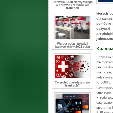
Uchwała Sądu Najwyższego
w sprawie kredytów we
frankach
których u
dla samoza
pomóc w p
pożyczki
przedsię
jednorazo
Wzrost opłat i prowizji
bankowych w 2021 roku
Kto moż
Pożyczka 
mikroprze
pracownikó
ma stałe,
redyskonta
to 5000 zł
Co zrobić z kredytem we
frankach?
trzymiesi
umorzone. 
Przede wsz
daty udzie
spłata ma 
PUP stoso