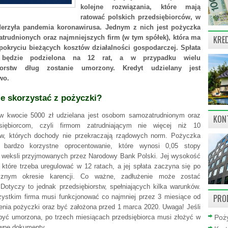
kolejne rozwiązania, które mają
ratować polskich przedsiębiorców, w
derzyła pandemia koronawirusa. Jednym z nich jest pożyczka
trudnionych oraz najmniejszych firm (w tym spółek), która ma
KRE
okryciu bieżących kosztów działalności gospodarczej. Spłata
 będzie podzielona na 12 rat, a w przypadku wielu
biorstw dług zostanie umorzony. Kredyt udzielany jest
wo.
e skorzystać z pożyczki?
w kwocie 5000 zł udzielana jest osobom samozatrudnionym oraz
KON
dsiębiorcom, czyli firmom zatrudniającym nie więcej niż 10
w, których dochody nie przekraczają rządowych norm. Pożyczka
 bardzo korzystne oprocentowanie, które wynosi 0,05 stopy
 weksli przyjmowanych przez Narodowy Bank Polski. Jej wysokość
, które trzeba uregulować w 12 ratach, a jej spłata zaczyna się po
ęcznym okresie karencji. Co ważne, zadłużenie może zostać
Dotyczy to jednak przedsiębiorstw, spełniających kilka warunków.
PRO
ystkim firma musi funkcjonować co najmniej przez 3 miesiące od
lenia pożyczki oraz być założona przed 1 marca 2020. Uwaga! Jeśli
być umorzona, po trzech miesiącach przedsiębiorca musi złożyć w
Poży
wne dokumenty.