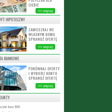
POŻYCZKA DLA
CIEBIE
>> więcej
DYT HIPOTECZNY
ZAMIESZKAJ WE
WŁASNYM DOMU
SPRAWDŹ OFERTĘ
>> więcej
TA BANKOWE
PORÓWNAJ OFERTY
I WYBIERZ KONTO
SPRAWDŹ OFERTĘ
>> więcej
DUKTY
czki bez BIK