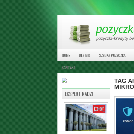
HOME
BEZ BIK
SZYBKA POŻYCZKA
KONTAKT
TAG A
MIKRO
EKSPERT RADZI