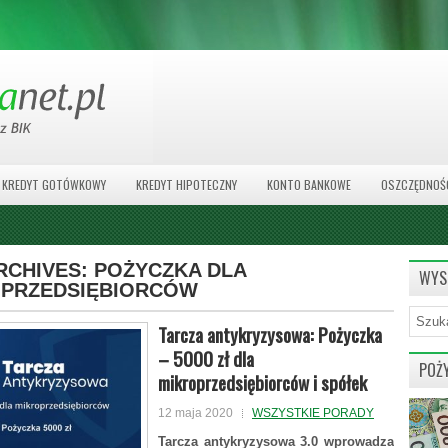
KREDYT GOTÓWKOWY
KREDYT HIPOTECZNY
KONTO BANKOWE
OSZCZĘDNOŚ
RCHIVES:
POŻYCZKA DLA
WYS
PRZEDSIĘBIORCÓW
Tarcza antykryzysowa: Pożyczka
– 5000 zł dla
POŻ
mikroprzedsiębiorców i spółek
12 maja 2020
WSZYSTKIE PORADY
Tarcza antykryzysowa 3.0 wprowadza