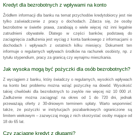
Kredyt dla bezrobotnych z wpływami na konto
Źródłem informacji dla banku na temat przychodów kredytobiorcy jest nie
tylko zaświadczenie z pracy o dochodach. Zdarza się, że osoby
bezrobotne w świetle prawa, zarabiają o wiele więcej niż inni legalnie
zatrudnieni obywatele. Dlatego w części banków, podstawą do
zaciągnięcia zadłużenia jest wyciąg z konta bankowego z informacjami o
dochodach i wpływach z ostatnich kilku miesięcy. Dokument ten
informuje o regularnych wpływach środków na rachunek osobisty, np. z
tytułu stypendium, pracy za granicą czy wynajmu mieszkania.
Jak wysoka mogą być pożyczki dla osób bezrobotnych?
Z wyciągiem z banku, który świadczy o regularnych, wysokich wpływach
na konto bez problemu można wziąć pożyczkę na dowód. Wysokość
takiej chwilówki dla bezrobotnych to zwykle nie więcej niż 10 000 zł.
Zadłużenie można zaciągnąć na okres od 1 do 720 dni, jednak
przeważają oferty z 30-dniowym terminem spłaty. Warto wspomnieć
także, że pożyczki w instytucjach pozabankowych ograniczone są
limitem wiekowym – zazwyczaj mogą z nich skorzystać osoby mające od
18 do 65 lat.
Czy zaciągnę kredyt z długami?