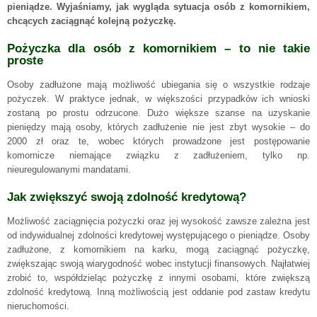
pieniądze. Wyjaśniamy, jak wygląda sytuacja osób z komornikiem,
chcących zaciągnąć kolejną pożyczkę.
Pożyczka dla osób z komornikiem – to nie takie
proste
Osoby zadłużone mają możliwość ubiegania się o wszystkie rodzaje
pożyczek. W praktyce jednak, w większości przypadków ich wnioski
zostaną po prostu odrzucone. Dużo większe szanse na uzyskanie
pieniędzy mają osoby, których zadłużenie nie jest zbyt wysokie – do
2000 zł oraz te, wobec których prowadzone jest postępowanie
komornicze niemające związku z zadłużeniem, tylko np.
nieuregulowanymi mandatami.
Jak zwiększyć swoją zdolność kredytową?
Możliwość zaciągnięcia pożyczki oraz jej wysokość zawsze zależna jest
od indywidualnej zdolności kredytowej występującego o pieniądze. Osoby
zadłużone, z komornikiem na karku, mogą zaciągnąć pożyczkę,
zwiększając swoją wiarygodność wobec instytucji finansowych. Najłatwiej
zrobić to, współdzieląc pożyczkę z innymi osobami, które zwiększą
zdolność kredytową. Inną możliwością jest oddanie pod zastaw kredytu
nieruchomości.