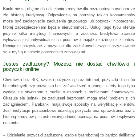
Banki nie są chętne do udzielania kredytów dla bezrobotnych osobom ze
złą historią kredytową. Odpowiedzią na potrzeby takich konsumentów
może być zaciągnięcie zadłużenia grupowego lub pożyczki hipotecznej,
której zabezpieczeniem będzie nieruchomość. Usługi tego typu oferuje
jedynie kilka instytucji finansowych, a zdolność kredytowa zawsze
wyliczana jest indywidualnie na podstawie majątku każdego z klientów.
Pieniądze pozyskane z pożyczki dla zadłużonych zwykle przyznawane
są z myślą o spłacie poprzednich zobowiązań.
Jesteś zadłużony? Możesz nie dostać chwilówki i
pożyczki online
Chwilówka bez BIK, szybka pożyczka przez Internet, pożyczki dla osób
bezrobotnych czy pożyczka bez zaświadczeń o pracę – oferty tego typu
wydają się stworzone z myślą o osobach z problemami finansowymi.
Okazuje się jednak, że zadłużeni bezrobotni mogą mieć problem z ich
zaciągnięciem. Parabanki mają swoje sposoby na weryfikację klientów.
Jeśli instytucje pozabankowe udzielają pożyczki bez sprawdzania baz z
historią kredytową, często wiarygodność oceniają na podstawie wpływów
na konto.
– Udzielenie pożyczki zadłużonej osobie bezrobotnej to bardzo delikatny