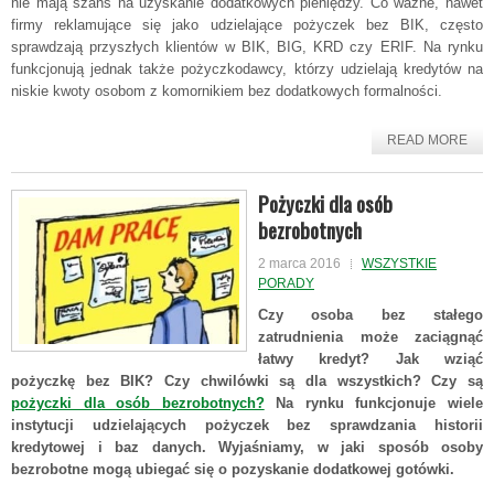
nie mają szans na uzyskanie dodatkowych pieniędzy. Co ważne, nawet
firmy reklamujące się jako udzielające pożyczek bez BIK, często
sprawdzają przyszłych klientów w BIK, BIG, KRD czy ERIF. Na rynku
funkcjonują jednak także pożyczkodawcy, którzy udzielają kredytów na
niskie kwoty osobom z komornikiem bez dodatkowych formalności.
READ MORE
Pożyczki dla osób
bezrobotnych
2 marca 2016
WSZYSTKIE
PORADY
Czy osoba bez stałego
zatrudnienia może zaciągnąć
łatwy kredyt? Jak wziąć
pożyczkę bez BIK? Czy chwilówki są dla wszystkich? Czy są
pożyczki dla osób bezrobotnych?
Na rynku funkcjonuje wiele
instytucji udzielających pożyczek bez sprawdzania historii
kredytowej i baz danych. Wyjaśniamy, w jaki sposób osoby
bezrobotne mogą ubiegać się o pozyskanie dodatkowej gotówki.