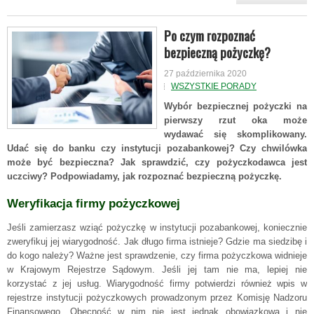
Po czym rozpoznać
bezpieczną pożyczkę?
27 października 2020
WSZYSTKIE PORADY
Wybór bezpiecznej pożyczki na
pierwszy rzut oka może
wydawać się skomplikowany.
Udać się do banku czy instytucji pozabankowej? Czy chwilówka
może być bezpieczna? Jak sprawdzić, czy pożyczkodawca jest
uczciwy? Podpowiadamy, jak rozpoznać bezpieczną pożyczkę.
Weryfikacja firmy pożyczkowej
Jeśli zamierzasz wziąć pożyczkę w instytucji pozabankowej, koniecznie
zweryfikuj jej wiarygodność. Jak długo firma istnieje? Gdzie ma siedzibę i
do kogo należy? Ważne jest sprawdzenie, czy firma pożyczkowa widnieje
w Krajowym Rejestrze Sądowym. Jeśli jej tam nie ma, lepiej nie
korzystać z jej usług. Wiarygodność firmy potwierdzi również wpis w
rejestrze instytucji pożyczkowych prowadzonym przez Komisję Nadzoru
Finansowego. Obecność w nim nie jest jednak obowiązkowa i nie