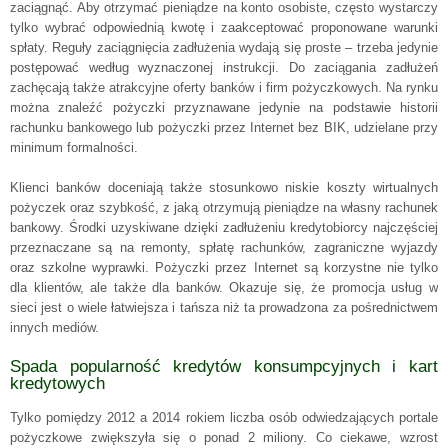
zaciągnąć. Aby otrzymać pieniądze na konto osobiste, często wystarczy
tylko wybrać odpowiednią kwotę i zaakceptować proponowane warunki
spłaty. Reguły zaciągnięcia zadłużenia wydają się proste – trzeba jedynie
postępować według wyznaczonej instrukcji. Do zaciągania zadłużeń
zachęcają także atrakcyjne oferty banków i firm pożyczkowych. Na rynku
można znaleźć pożyczki przyznawane jedynie na podstawie historii
rachunku bankowego lub pożyczki przez Internet bez BIK, udzielane przy
minimum formalności.
Klienci banków doceniają także stosunkowo niskie koszty wirtualnych
pożyczek oraz szybkość, z jaką otrzymują pieniądze na własny rachunek
bankowy. Środki uzyskiwane dzięki zadłużeniu kredytobiorcy najczęściej
przeznaczane są na remonty, spłatę rachunków, zagraniczne wyjazdy
oraz szkolne wyprawki. Pożyczki przez Internet są korzystne nie tylko
dla klientów, ale także dla banków. Okazuje się, że promocja usług w
sieci jest o wiele łatwiejsza i tańsza niż ta prowadzona za pośrednictwem
innych mediów.
Spada popularność kredytów konsumpcyjnych i kart
kredytowych
Tylko pomiędzy 2012 a 2014 rokiem liczba osób odwiedzających portale
pożyczkowe zwiększyła się o ponad 2 miliony. Co ciekawe, wzrost