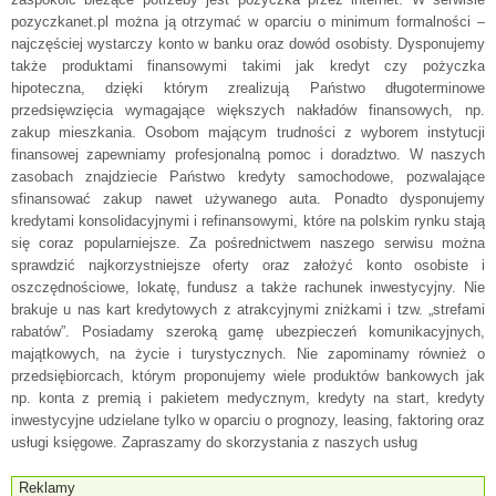
pozyczkanet.pl można ją otrzymać w oparciu o minimum formalności –
najczęściej wystarczy konto w banku oraz dowód osobisty. Dysponujemy
także produktami finansowymi takimi jak kredyt czy pożyczka
hipoteczna, dzięki którym zrealizują Państwo długoterminowe
przedsięwzięcia wymagające większych nakładów finansowych, np.
zakup mieszkania. Osobom mającym trudności z wyborem instytucji
finansowej zapewniamy profesjonalną pomoc i doradztwo. W naszych
zasobach znajdziecie Państwo kredyty samochodowe, pozwalające
sfinansować zakup nawet używanego auta. Ponadto dysponujemy
kredytami konsolidacyjnymi i refinansowymi, które na polskim rynku stają
się coraz popularniejsze. Za pośrednictwem naszego serwisu można
sprawdzić najkorzystniejsze oferty oraz założyć konto osobiste i
oszczędnościowe, lokatę, fundusz a także rachunek inwestycyjny. Nie
brakuje u nas kart kredytowych z atrakcyjnymi zniżkami i tzw. „strefami
rabatów”. Posiadamy szeroką gamę ubezpieczeń komunikacyjnych,
majątkowych, na życie i turystycznych. Nie zapominamy również o
przedsiębiorcach, którym proponujemy wiele produktów bankowych jak
np. konta z premią i pakietem medycznym, kredyty na start, kredyty
inwestycyjne udzielane tylko w oparciu o prognozy, leasing, faktoring oraz
usługi księgowe. Zapraszamy do skorzystania z naszych usług
Reklamy