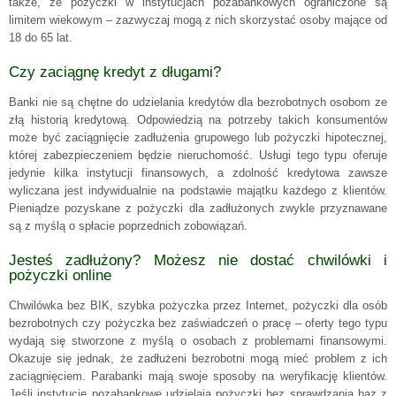
także, że pożyczki w instytucjach pozabankowych ograniczone są
limitem wiekowym – zazwyczaj mogą z nich skorzystać osoby mające od
18 do 65 lat.
Czy zaciągnę kredyt z długami?
Banki nie są chętne do udzielania kredytów dla bezrobotnych osobom ze
złą historią kredytową. Odpowiedzią na potrzeby takich konsumentów
może być zaciągnięcie zadłużenia grupowego lub pożyczki hipotecznej,
której zabezpieczeniem będzie nieruchomość. Usługi tego typu oferuje
jedynie kilka instytucji finansowych, a zdolność kredytowa zawsze
wyliczana jest indywidualnie na podstawie majątku każdego z klientów.
Pieniądze pozyskane z pożyczki dla zadłużonych zwykle przyznawane
są z myślą o spłacie poprzednich zobowiązań.
Jesteś zadłużony? Możesz nie dostać chwilówki i
pożyczki online
Chwilówka bez BIK, szybka pożyczka przez Internet, pożyczki dla osób
bezrobotnych czy pożyczka bez zaświadczeń o pracę – oferty tego typu
wydają się stworzone z myślą o osobach z problemami finansowymi.
Okazuje się jednak, że zadłużeni bezrobotni mogą mieć problem z ich
zaciągnięciem. Parabanki mają swoje sposoby na weryfikację klientów.
Jeśli instytucje pozabankowe udzielają pożyczki bez sprawdzania baz z