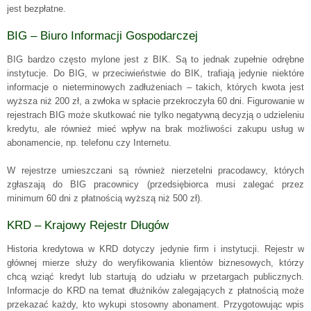
jest bezpłatne.
BIG – Biuro Informacji Gospodarczej
BIG bardzo często mylone jest z BIK. Są to jednak zupełnie odrębne
instytucje. Do BIG, w przeciwieństwie do BIK, trafiają jedynie niektóre
informacje o nieterminowych zadłużeniach – takich, których kwota jest
wyższa niż 200 zł, a zwłoka w spłacie przekroczyła 60 dni. Figurowanie w
rejestrach BIG może skutkować nie tylko negatywną decyzją o udzieleniu
kredytu, ale również mieć wpływ na brak możliwości zakupu usług w
abonamencie, np. telefonu czy Internetu.
W rejestrze umieszczani są również nierzetelni pracodawcy, których
zgłaszają do BIG pracownicy (przedsiębiorca musi zalegać przez
minimum 60 dni z płatnością wyższą niż 500 zł).
KRD – Krajowy Rejestr Długów
Historia kredytowa w KRD dotyczy jedynie firm i instytucji. Rejestr w
głównej mierze służy do weryfikowania klientów biznesowych, którzy
chcą wziąć kredyt lub startują do udziału w przetargach publicznych.
Informacje do KRD na temat dłużników zalegających z płatnością może
przekazać każdy, kto wykupi stosowny abonament. Przygotowując wpis