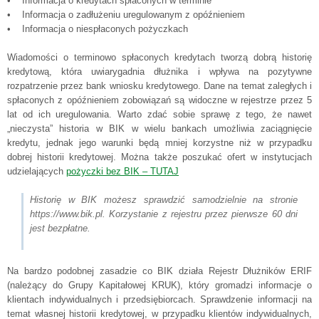
• Informacja o kredytach spłaconych w terminie
• Informacja o zadłużeniu uregulowanym z opóźnieniem
• Informacja o niespłaconych pożyczkach
Wiadomości o terminowo spłaconych kredytach tworzą dobrą historię
kredytową, która uwiarygadnia dłużnika i wpływa na pozytywne
rozpatrzenie przez bank wniosku kredytowego. Dane na temat zaległych i
spłaconych z opóźnieniem zobowiązań są widoczne w rejestrze przez 5
lat od ich uregulowania. Warto zdać sobie sprawę z tego, że nawet
„nieczysta” historia w BIK w wielu bankach umożliwia zaciągnięcie
kredytu, jednak jego warunki będą mniej korzystne niż w przypadku
dobrej historii kredytowej. Można także poszukać ofert w instytucjach
udzielających
pożyczki bez BIK – TUTAJ
Historię w BIK możesz sprawdzić samodzielnie na stronie
https://www.bik.pl. Korzystanie z rejestru przez pierwsze 60 dni
jest bezpłatne.
Na bardzo podobnej zasadzie co BIK działa Rejestr Dłużników ERIF
(należący do Grupy Kapitałowej KRUK), który gromadzi informacje o
klientach indywidualnych i przedsiębiorcach. Sprawdzenie informacji na
temat własnej historii kredytowej, w przypadku klientów indywidualnych,