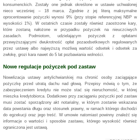
konsumenckich. Zostały one jednak określone w ustawie uchwalonej
nieco wcześniej – 18 marca. Zgodnie z jej literą maksymalne
oprocentowanie pożyczki wynosi 9% (przy stopie referencyjnej NBP w
wysokości 1%). W ostatnich czasie zostały również zaostrzone kary,
które zostaną nałożone w przypadku pożyczek na nieuczciwych
zasadach. Podmiotom, udzielającym pożyczek z opłatami
przewyższającymi dwukrotność opłat pozaodsetkowych regulowanych
przez ustawę albo najwyższą możliwą wartość odsetek i odsetek za
zwłokę, grozi kara nawet do 5 lat pozbawiania wolności.
Nowe regulacje pożyczek pod zastaw
Nowelizacja ustawy antylichwiarskiej ma chronić osoby zaciągające
pożyczkę przed utratą dachu nad głową. Przepisy mówią o tym, że
zabezpieczeniem kredytu nie może stać się nieruchomość, w której
mieszka kredytobiorca. Dodatkowo przy zaciąganiu pożyczki pod zastaw
musi zostać sporządzony akt notarialny, w którym zostanie wskazana
data powstania długu oraz stosunek prawny, w ramach którego dochodzi
do egzekucji oraz jego treść. W umowie natomiast powinny znaleźć się
informacje o wartości i sposobie zastawu, którego wysokość również
ograniczona jest ustawą.