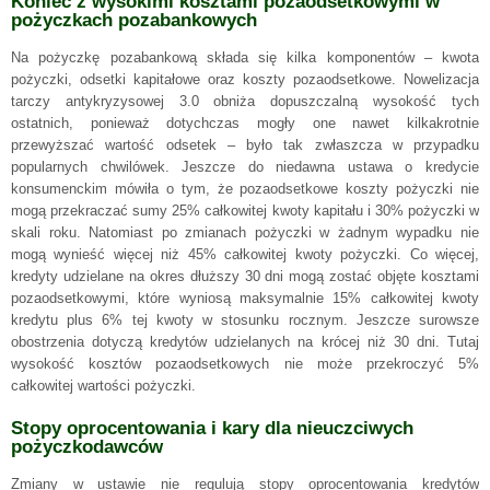
Koniec z wysokimi kosztami pozaodsetkowymi w
pożyczkach pozabankowych
Na pożyczkę pozabankową składa się kilka komponentów – kwota
pożyczki, odsetki kapitałowe oraz koszty pozaodsetkowe. Nowelizacja
tarczy antykryzysowej 3.0 obniża dopuszczalną wysokość tych
ostatnich, ponieważ dotychczas mogły one nawet kilkakrotnie
przewyższać wartość odsetek – było tak zwłaszcza w przypadku
popularnych chwilówek. Jeszcze do niedawna ustawa o kredycie
konsumenckim mówiła o tym, że pozaodsetkowe koszty pożyczki nie
mogą przekraczać sumy 25% całkowitej kwoty kapitału i 30% pożyczki w
skali roku. Natomiast po zmianach pożyczki w żadnym wypadku nie
mogą wynieść więcej niż 45% całkowitej kwoty pożyczki. Co więcej,
kredyty udzielane na okres dłuższy 30 dni mogą zostać objęte kosztami
pozaodsetkowymi, które wyniosą maksymalnie 15% całkowitej kwoty
kredytu plus 6% tej kwoty w stosunku rocznym. Jeszcze surowsze
obostrzenia dotyczą kredytów udzielanych na krócej niż 30 dni. Tutaj
wysokość kosztów pozaodsetkowych nie może przekroczyć 5%
całkowitej wartości pożyczki.
Stopy oprocentowania i kary dla nieuczciwych
pożyczkodawców
Zmiany w ustawie nie regulują stopy oprocentowania kredytów