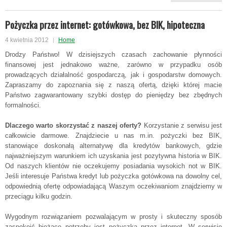
Pożyczka przez internet: gotówkowa, bez BIK, hipoteczna
4 kwietnia 2012
Home
Drodzy Państwo! W dzisiejszych czasach zachowanie płynności
finansowej jest jednakowo ważne, zarówno w przypadku osób
prowadzących działalność gospodarczą, jak i gospodarstw domowych.
Zapraszamy do zapoznania się z naszą ofertą, dzięki której macie
Państwo zagwarantowany szybki dostęp do pieniędzy bez zbędnych
formalności.
Dlaczego warto skorzystać z naszej oferty?
Korzystanie z serwisu jest
całkowicie darmowe. Znajdziecie u nas m.in. pożyczki bez BIK,
stanowiące doskonałą alternatywę dla kredytów bankowych, gdzie
najważniejszym warunkiem ich uzyskania jest pozytywna historia w BIK.
Od naszych klientów nie oczekujemy posiadania wysokich not w BIK.
Jeśli interesuje Państwa kredyt lub pożyczka gotówkowa na dowolny cel,
odpowiednią ofertę odpowiadającą Waszym oczekiwaniom znajdziemy w
przeciągu kilku godzin.
Wygodnym rozwiązaniem pozwalającym w prosty i skuteczny sposób
zaspokoić bieżące potrzeby jest pożyczka przez internet. W serwisie