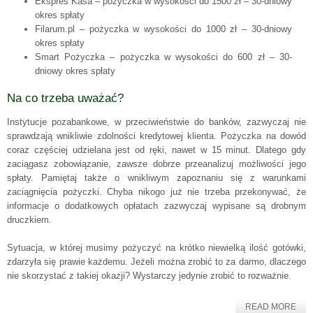
Ekspres Kasa – pożyczka w wysokości do 1500 zł – 30-dniowy
okres spłaty
Filarum.pl – pożyczka w wysokości do 1000 zł – 30-dniowy
okres spłaty
Smart Pożyczka – pożyczka w wysokości do 600 zł – 30-
dniowy okres spłaty
Na co trzeba uważać?
Instytucje pozabankowe, w przeciwieństwie do banków, zazwyczaj nie
sprawdzają wnikliwie zdolności kredytowej klienta. Pożyczka na dowód
coraz częściej udzielana jest od ręki, nawet w 15 minut. Dlatego gdy
zaciągasz zobowiązanie, zawsze dobrze przeanalizuj możliwości jego
spłaty. Pamiętaj także o wnikliwym zapoznaniu się z warunkami
zaciągnięcia pożyczki. Chyba nikogo już nie trzeba przekonywać, że
informacje o dodatkowych opłatach zazwyczaj wypisane są drobnym
druczkiem.
Sytuacja, w której musimy pożyczyć na krótko niewielką ilość gotówki,
zdarzyła się prawie każdemu. Jeżeli można zrobić to za darmo, dlaczego
nie skorzystać z takiej okazji? Wystarczy jedynie zrobić to rozważnie.
READ MORE