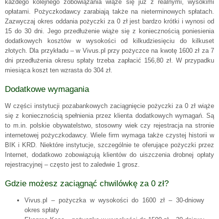
każdego kolejnego zobowiązania wiąże się już z realnymi, wysokimi
opłatami. Pożyczkodawcy zarabiają także na nieterminowych spłatach.
Zazwyczaj okres oddania pożyczki za 0 zł jest bardzo krótki i wynosi od
15 do 30 dni. Jego przedłużenie wiąże się z koniecznością poniesienia
dodatkowych kosztów w wysokości od kilkudziesięciu do kilkuset
złotych. Dla przykładu – w Vivus.pl przy pożyczce na kwotę 1600 zł za 7
dni przedłużenia okresu spłaty trzeba zapłacić 156,80 zł. W przypadku
miesiąca koszt ten wzrasta do 304 zł.
Dodatkowe wymagania
W części instytucji pozabankowych zaciągnięcie pożyczki za 0 zł wiąże
się z koniecznością spełnienia przez klienta dodatkowych wymagań. Są
to m.in. polskie obywatelstwo, stosowny wiek czy rejestracja na stronie
internetowej pożyczkodawcy. Wiele firm wymaga także czystej historii w
BIK i KRD. Niektóre instytucje, szczególnie te oferujące pożyczki przez
Internet, dodatkowo zobowiązują klientów do uiszczenia drobnej opłaty
rejestracyjnej – często jest to zaledwie 1 grosz.
Gdzie możesz zaciągnąć chwilówkę za 0 zł?
Vivus.pl – pożyczka w wysokości do 1600 zł – 30-dniowy
okres spłaty