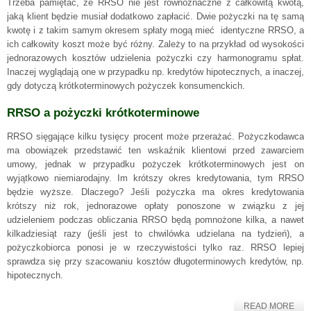
Trzeba pamiętać, że RRSO nie jest równoznaczne z całkowitą kwotą,
jaką klient będzie musiał dodatkowo zapłacić. Dwie pożyczki na tę samą
kwotę i z takim samym okresem spłaty mogą mieć identyczne RRSO, a
ich całkowity koszt może być różny. Zależy to na przykład od wysokości
jednorazowych kosztów udzielenia pożyczki czy harmonogramu spłat.
Inaczej wyglądają one w przypadku np. kredytów hipotecznych, a inaczej,
gdy dotyczą krótkoterminowych pożyczek konsumenckich.
RRSO a pożyczki krótkoterminowe
RRSO sięgające kilku tysięcy procent może przerażać. Pożyczkodawca
ma obowiązek przedstawić ten wskaźnik klientowi przed zawarciem
umowy, jednak w przypadku pożyczek krótkoterminowych jest on
wyjątkowo niemiarodajny. Im krótszy okres kredytowania, tym RRSO
będzie wyższe. Dlaczego? Jeśli pożyczka ma okres kredytowania
krótszy niż rok, jednorazowe opłaty ponoszone w związku z jej
udzieleniem podczas obliczania RRSO będą pomnożone kilka, a nawet
kilkadziesiąt razy (jeśli jest to chwilówka udzielana na tydzień), a
pożyczkobiorca ponosi je w rzeczywistości tylko raz. RRSO lepiej
sprawdza się przy szacowaniu kosztów długoterminowych kredytów, np.
hipotecznych.
READ MORE