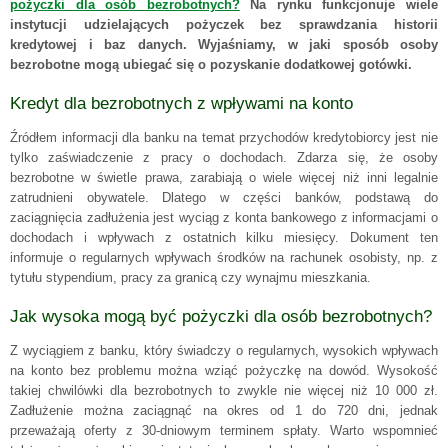
pożyczki dla osób bezrobotnych?
Na rynku funkcjonuje wiele
instytucji udzielających pożyczek bez sprawdzania historii
kredytowej i baz danych. Wyjaśniamy, w jaki sposób osoby
bezrobotne mogą ubiegać się o pozyskanie dodatkowej gotówki.
Kredyt dla bezrobotnych z wpływami na konto
Źródłem informacji dla banku na temat przychodów kredytobiorcy jest nie
tylko zaświadczenie z pracy o dochodach. Zdarza się, że osoby
bezrobotne w świetle prawa, zarabiają o wiele więcej niż inni legalnie
zatrudnieni obywatele. Dlatego w części banków, podstawą do
zaciągnięcia zadłużenia jest wyciąg z konta bankowego z informacjami o
dochodach i wpływach z ostatnich kilku miesięcy. Dokument ten
informuje o regularnych wpływach środków na rachunek osobisty, np. z
tytułu stypendium, pracy za granicą czy wynajmu mieszkania.
Jak wysoka mogą być pożyczki dla osób bezrobotnych?
Z wyciągiem z banku, który świadczy o regularnych, wysokich wpływach
na konto bez problemu można wziąć pożyczkę na dowód. Wysokość
takiej chwilówki dla bezrobotnych to zwykle nie więcej niż 10 000 zł.
Zadłużenie można zaciągnąć na okres od 1 do 720 dni, jednak
przeważają oferty z 30-dniowym terminem spłaty. Warto wspomnieć