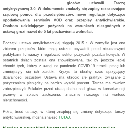
głosów uchwalił Tarczę
antykryzysową 3.0. W dokumencie znalazły się zapisy rozszerzające
rządową pomoc dla przedsiębiorców, nowe regulacje dotyczące
opodatkowania serwisów VOD oraz przepisy antylichwiarskie.
Osobom udzielającym pożyczek na warunkach niezgodnych z
ustawą grozi nawet do 5 lat pozbawienia wolności.
Początki ustawy antylichwiarskiej sięgają 2015 r. W zamyśle jest ona
zbiorem przepisów, które mają ustrzec obywateli przed nieuczciwymi
praktykami lichwiarzy i regulować sektor pożyczek pozabankowych. W
ostatnich dniach została ona znowelizowana, tak by jeszcze lepiej
chronić tych, którzy z uwagi na pandemię COVID-19 stracili pracę lub
zmniejszyły się ich zarobki. Kryzys to idealny czas sprzyjający
działalności oszustów. Ustawa ma ukrócić złe praktyki związane z
pożyczaniem pieniędzy na bardzo wysoki procent. Tarcza ma również
zabezpieczyć Polaków przed utratą dachu nad głową w konsekwencji
przerwy w spłacie zadłużenia, znacznie niższego niż wartość
nieruchomości.
Pełną treść ustawy, w której znajdują się zmiany dotyczące tarczy
antylichwiarskiej, można znaleźć
TUTAJ
.