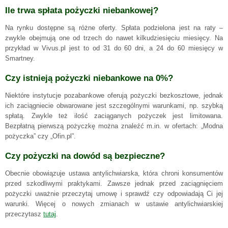
Ile trwa spłata pożyczki niebankowej?
Na rynku dostępne są różne oferty. Spłata podzielona jest na raty –
zwykle obejmują one od trzech do nawet kilkudziesięciu miesięcy. Na
przykład w Vivus.pl jest to od 31 do 60 dni, a 24 do 60 miesięcy w
Smartney.
Czy istnieją pożyczki niebankowe na 0%?
Niektóre instytucje pozabankowe oferują pożyczki bezkosztowe, jednak
ich zaciągniecie obwarowane jest szczególnymi warunkami, np. szybką
spłatą. Zwykle też ilość zaciąganych pożyczek jest limitowana.
Bezpłatną pierwszą pożyczkę można znaleźć m.in. w ofertach: „Modna
pożyczka” czy „Ofin.pl”.
Czy pożyczki na dowód są bezpieczne?
Obecnie obowiązuje ustawa antylichwiarska, która chroni konsumentów
przed szkodliwymi praktykami. Zawsze jednak przed zaciągnięciem
pożyczki uważnie przeczytaj umowę i sprawdź czy odpowiadają Ci jej
warunki. Więcej o nowych zmianach w ustawie antylichwiarskiej
przeczytasz
tutaj
.