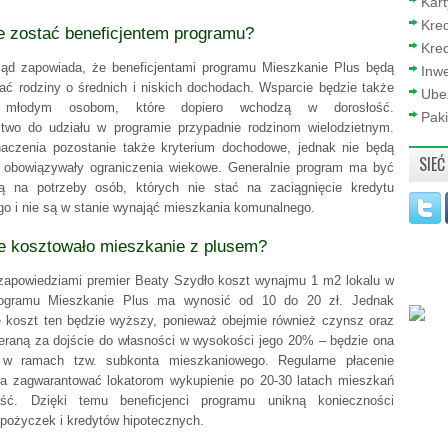
Kar
Kre
 zostać beneficjentem programu?
Kred
ząd zapowiada, że beneficjentami programu Mieszkanie Plus będą
Inwe
ać rodziny o średnich i niskich dochodach. Wsparcie będzie także
Ube
e młodym osobom, które dopiero wchodzą w dorosłość.
Paki
two do udziału w programie przypadnie rodzinom wielodzietnym.
aczenia pozostanie także kryterium dochodowe, jednak nie będą
SIEĆ
obowiązywały ograniczenia wiekowe. Generalnie program ma być
ą na potrzeby osób, których nie stać na zaciągnięcie kredytu
go i nie są w stanie wynająć mieszkania komunalnego.
ie kosztowało mieszkanie z plusem?
zapowiedziami premier Beaty Szydło koszt wynajmu 1 m2 lokalu w
ogramu Mieszkanie Plus ma wynosić od 10 do 20 zł. Jednak
e koszt ten będzie wyższy, ponieważ obejmie również czynsz oraz
ieraną za dojście do własności w wysokości jego 20% – będzie ona
 w ramach tzw. subkonta mieszkaniowego. Regularne płacenie
 zagwarantować lokatorom wykupienie po 20-30 latach mieszkań
ść. Dzięki temu beneficjenci programu unikną konieczności
 pożyczek i kredytów hipotecznych.