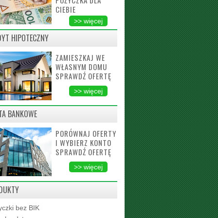
POŻYCZKA DLA
CIEBIE
>> więcej
DYT HIPOTECZNY
ZAMIESZKAJ WE
WŁASNYM DOMU
SPRAWDŹ OFERTĘ
>> więcej
TA BANKOWE
PORÓWNAJ OFERTY
I WYBIERZ KONTO
SPRAWDŹ OFERTĘ
>> więcej
DUKTY
czki bez BIK