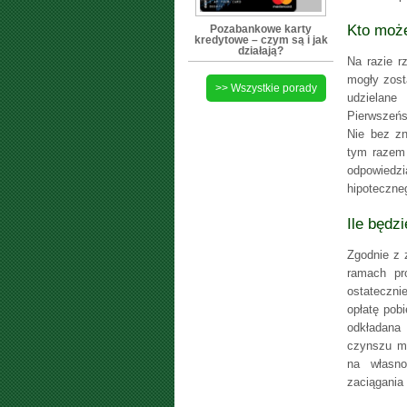
Kto może
Pozabankowe karty
kredytowe – czym są i jak
działają?
Na razie r
mogły zost
>> Wszystkie porady
udzielan
Pierwszeńs
Nie bez zn
tym razem 
odpowiedzi
hipoteczne
Ile będz
Zgodnie z 
ramach pr
ostateczni
opłatę pob
odkładana
czynszu ma
na własno
zaciągania