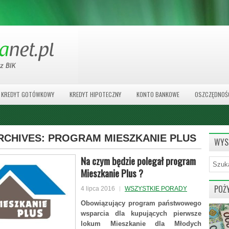
KREDYT GOTÓWKOWY
KREDYT HIPOTECZNY
KONTO BANKOWE
OSZCZĘDNOŚ
RCHIVES:
PROGRAM MIESZKANIE PLUS
WYS
Na czym będzie polegał program
Mieszkanie Plus ?
POŻ
4 lipca 2016
WSZYSTKIE PORADY
Obowiązujący program państwowego
wsparcia dla kupujących pierwsze
lokum Mieszkanie dla Młodych