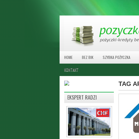
HOME
BEZ BIK
SZYBKA POŻYCZKA
KONTAKT
TAG A
EKSPERT RADZI