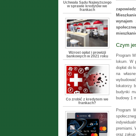
Uchwała Sądu Najwyższego
w sprawie kredytów we
zapowiedz
frankach
Mieszkan
wynajem 
społeczn
mieszkani
Czym jes
Wzrost opłat i prowizji
Program Mi
bankowych w 2021 roku
lokum. W p
dopłat do 
na własne
wybudować
lokatorzy 
budynki ma
budowy 1 m
Co zrobić z kredytem we
frankach?
Program M
społeczne
indywidua
premiami. 
oraz zakup