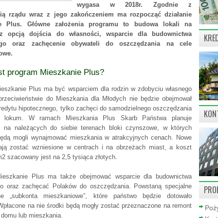
wygasa w 2018r. Zgodnie z
ią rządu wraz z jego zakończeniem ma rozpocząć działanie
ie Plus. Główne założenia programu to budowa lokali na
z opcją dojścia do własności, wsparcie dla budownictwa
KRE
ego oraz zachęcenie obywateli do oszczędzania na cele
owe.
t program Mieszkanie Plus?
eszkanie Plus ma być wsparciem dla rodzin w zdobyciu własnego
rzeciwieństwie do Mieszkania dla Młodych nie będzie obejmował
kredytu hipotecznego, tylko zachęci do samodzielnego oszczędzania
KON
 lokum. W ramach Mieszkania Plus Skarb Państwa planuje
 na należących do siebie terenach bloki czynszowe, w których
będą mogli wynajmować mieszkania w atrakcyjnych cenach. Nowe
ją zostać wzniesione w centrach i na obrzeżach miast, a koszt
2 szacowany jest na 2,5 tysiąca złotych.
ieszkanie Plus ma także obejmować wsparcie dla budownictwa
go oraz zachęcać Polaków do oszczędzania. Powstaną specjalne
PRO
lne „subkonta mieszkaniowe”, które państwo będzie dotowało
Wpłacone na nie środki będą mogły zostać przeznaczone na remont
Poży
 domu lub mieszkania.