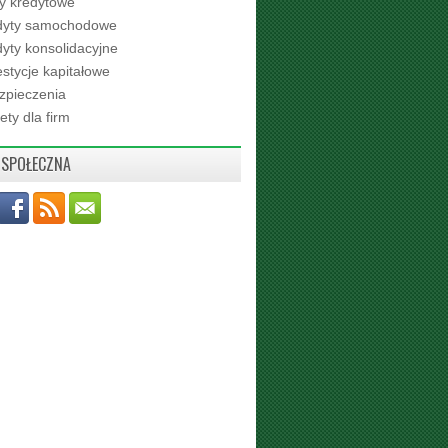
ty kredytowe
dyty samochodowe
yty konsolidacyjne
stycje kapitałowe
zpieczenia
ety dla firm
 SPOŁECZNA