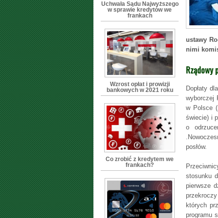
Uchwała Sądu Najwyższego
w sprawie kredytów we
frankach
ustawy Rod
nimi komis
Rządowy p
Wzrost opłat i prowizji
Dopłaty dl
bankowych w 2021 roku
wyborczej 
w Polsce (
świecie) i
o odrzuce
.Nowoczesn
posłów.
Co zrobić z kredytem we
frankach?
Przeciwnic
stosunku d
pierwsze d
przekroczy
których pr
programu s