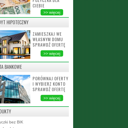
POŻYCZKA DLA
CIEBIE
>> więcej
DYT HIPOTECZNY
ZAMIESZKAJ WE
WŁASNYM DOMU
SPRAWDŹ OFERTĘ
>> więcej
TA BANKOWE
PORÓWNAJ OFERTY
I WYBIERZ KONTO
SPRAWDŹ OFERTĘ
>> więcej
DUKTY
czki bez BIK