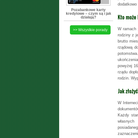
dodatkowo
Pozabankowe karty
kredytowe – czym są i jak
Kto może 
działają?
W ramach p
>> Wszystkie porady
rodziny z 
brutto mies
rządową do
potomstwa
ukończenia 
powyżej 16
rządu dopł
rodzin. Wy
Jak złoży
W Internec
dokumentów
Każdy star
własnych 
posiadaneg
zaznaczeni