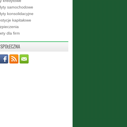
ty kredytowe
dyty samochodowe
yty konsolidacyjne
stycje kapitałowe
zpieczenia
ety dla firm
 SPOŁECZNA