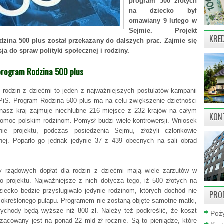
program 500 złotych
na dziecko był
omawiany 9 lutego w
Sejmie. Projekt
KRE
zina 500 plus został przekazany do dalszych prac. Zajmie się
ja do spraw polityki społecznej i rodziny.
rogram Rodzina 500 plus
a rodzin z dziećmi to jeden z najważniejszych postulatów kampanii
PiS. Program Rodzina 500 plus ma na celu zwiększenie dzietności
nasz kraj zajmuje niechlubne 216 miejsce z 232 krajów na całym
KON
 pomoc polskim rodzinom. Pomysł budzi wiele kontrowersji. Wniosek
nie projektu, podczas posiedzenia Sejmu, złożyli członkowie
ej. Poparło go jednak jedynie 37 z 439 obecnych na sali obrad
y rządowych dopłat dla rodzin z dziećmi mają wiele zarzutów w
o projektu. Najważniejsze z nich dotyczą tego, iż 500 złotych na
ziecko będzie przysługiwało jedynie rodzinom, których dochód nie
PRO
 określonego pułapu. Programem nie zostaną objęte samotne matki,
zychody będą wyższe niż 800 zł. Należy też podkreślić, że koszt
Poży
zacowany jest na ponad 22 mld zł rocznie. Są to pieniądze, które