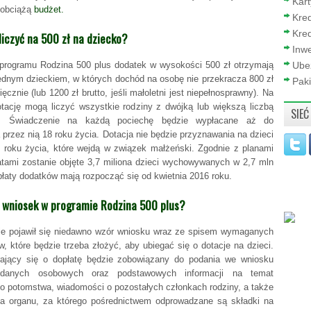
Kar
 obciążą
budżet.
Kre
Kred
liczyć na 500 zł na dziecko?
Inwe
rogramu Rodzina 500 plus dodatek w wysokości 500 zł otrzymają
Ube
jednym dzieckiem, w których dochód na osobę nie przekracza 800 zł
Paki
ięcznie (lub 1200 zł brutto, jeśli małoletni jest niepełnosprawny). Na
tację mogą liczyć wszystkie rodziny z dwójką lub większą liczbą
SIEĆ
. Świadczenie na każdą pociechę będzie wypłacane aż do
przez nią 18 roku życia. Dotacja nie będzie przyznawania na dzieci
 roku życia, które wejdą w związek małżeński. Zgodnie z planami
atami zostanie objęte 3,7 miliona dzieci wychowywanych w 2,7 mln
płaty dodatków mają rozpocząć się od kwietnia 2016 roku.
ć wniosek w programie Rodzina 500 plus?
ie pojawił się niedawno wzór wniosku wraz ze spisem wymaganych
, które będzie trzeba złożyć, aby ubiegać się o dotacje na dzieci.
ający się o dopłatę będzie zobowiązany do podania we wniosku
danych osobowych oraz podstawowych informacji na temat
o potomstwa, wiadomości o pozostałych członkach rodziny, a także
a organu, za którego pośrednictwem odprowadzane są składki na