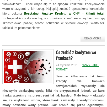
frankowiczom – choć wiąże się to ze sporymi kosztami, zdecydowanie
warto skorzystać z ich usług. Najlepiej znaleźć sprawdzoną kancelarię,
która dokona
Bezpłatnej Analizy Kredytu w CHF –
kliknij tutaj
.
Profesjonaliści podpowiedzą, o co możesz starać się w sądzie, pomogą
skonstruować pozew, zebrać potrzebne w sprawie dowody. Warto też
udzielić im pełnomocnictwa.
READ MORE
Co zrobić z kredytem we
frankach?
24 stycznia 2021
WSZYSTKIE
PORADY
Jeszcze kilkanaście lat temu
kredyty we frankach
szwajcarskich wydawały się
niezwykle atrakcyjną opcją. Nikt nie przypuszczał jednak, że kurs
franka wzrośnie na przestrzeni lat tak bardzo. Mało tego – okazało
się, że większość umów, które banki zawierały z kredytobiorcami,
miały poważne wady prawne. Jak bronić się przed ogromnymi