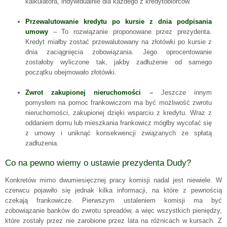
kalkulatora, indywidualnie dla każdego z kredytobiorców.
Przewalutowanie kredytu po kursie z dnia podpisania
umowy
– To rozwiązanie proponowane przez prezydenta.
Kredyt miałby zostać przewalutowany na złotówki po kursie z
dnia zaciągnięcia zobowiązania. Jego oprocentowanie
zostałoby wyliczone tak, jakby zadłużenie od samego
początku obejmowało złotówki.
Zwrot zakupionej nieruchomości
–
Jeszcze innym
pomysłem na pomoc frankowiczom ma być możliwość zwrotu
nieruchomości, zakupionej dzięki wsparciu z kredytu. Wraz z
oddaniem domu lub mieszkania frankowicz mógłby wycofać się
z umowy i uniknąć konsekwencji związanych ze spłatą
zadłużenia.
Co na pewno wiemy o ustawie prezydenta Dudy?
Konkretów mimo dwumiesięcznej pracy komisji nadal jest niewiele. W
czerwcu pojawiło się jednak kilka informacji, na które z pewnością
czekają frankowicze. Pierwszym ustaleniem komisji ma być
zobowiązanie banków do zwrotu spreadów, a więc wszystkich pieniędzy,
które zostały przez nie zarobione przez lata na różnicach w kursach. Z