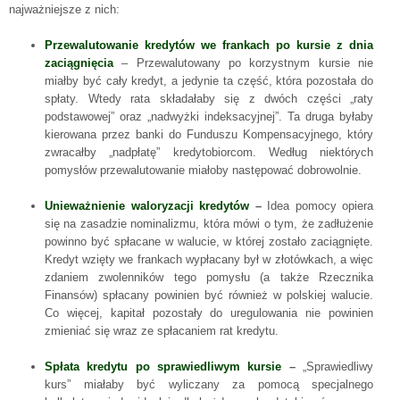
najważniejsze z nich:
Przewalutowanie kredytów we frankach po kursie z dnia
zaciągnięcia
– Przewalutowany po korzystnym kursie nie
miałby być cały kredyt, a jedynie ta część, która pozostała do
spłaty. Wtedy rata składałaby się z dwóch części „raty
podstawowej” oraz „nadwyżki indeksacyjnej”. Ta druga byłaby
kierowana przez banki do Funduszu Kompensacyjnego, który
zwracałby „nadpłatę” kredytobiorcom. Według niektórych
pomysłów przewalutowanie miałoby następować dobrowolnie.
Unieważnienie waloryzacji kredytów
–
Idea pomocy opiera
się na zasadzie nominalizmu, która mówi o tym, że zadłużenie
powinno być spłacane w walucie, w której zostało zaciągnięte.
Kredyt wzięty we frankach wypłacany był w złotówkach, a więc
zdaniem zwolenników tego pomysłu (a także Rzecznika
Finansów) spłacany powinien być również w polskiej walucie.
Co więcej, kapitał pozostały do uregulowania nie powinien
zmieniać się wraz ze spłacaniem rat kredytu.
Spłata kredytu po sprawiedliwym kursie
–
„Sprawiedliwy
kurs” miałaby być wyliczany za pomocą specjalnego