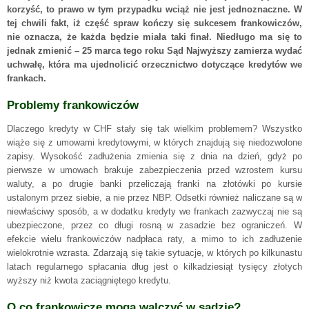
korzyść, to prawo w tym przypadku wciąż nie jest jednoznaczne. W
tej chwili fakt, iż część spraw kończy się sukcesem frankowiczów,
nie oznacza, że każda będzie miała taki finał. Niedługo ma się to
jednak zmienić – 25 marca tego roku Sąd Najwyższy zamierza wydać
uchwałę, która ma ujednolicić orzecznictwo dotyczące kredytów we
frankach.
Problemy frankowiczów
Dlaczego kredyty w CHF stały się tak wielkim problemem? Wszystko
wiąże się z umowami kredytowymi, w których znajdują się niedozwolone
zapisy. Wysokość zadłużenia zmienia się z dnia na dzień, gdyż po
pierwsze w umowach brakuje zabezpieczenia przed wzrostem kursu
waluty, a po drugie banki przeliczają franki na złotówki po kursie
ustalonym przez siebie, a nie przez NBP. Odsetki również naliczane są w
niewłaściwy sposób, a w dodatku kredyty we frankach zazwyczaj nie są
ubezpieczone, przez co długi rosną w zasadzie bez ograniczeń. W
efekcie wielu frankowiczów nadpłaca raty, a mimo to ich zadłużenie
wielokrotnie wzrasta. Zdarzają się takie sytuacje, w których po kilkunastu
latach regularnego spłacania dług jest o kilkadziesiąt tysięcy złotych
wyższy niż kwota zaciągniętego kredytu.
O co frankowicze mogą walczyć w sądzie?