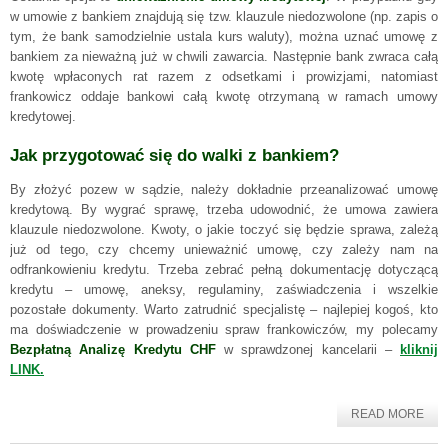
w umowie z bankiem znajdują się tzw. klauzule niedozwolone (np. zapis o
tym, że bank samodzielnie ustala kurs waluty), można uznać umowę z
bankiem za nieważną już w chwili zawarcia. Następnie bank zwraca całą
kwotę wpłaconych rat razem z odsetkami i prowizjami, natomiast
frankowicz oddaje bankowi całą kwotę otrzymaną w ramach umowy
kredytowej.
Jak przygotować się do walki z bankiem?
By złożyć pozew w sądzie, należy dokładnie przeanalizować umowę
kredytową. By wygrać sprawę, trzeba udowodnić, że umowa zawiera
klauzule niedozwolone. Kwoty, o jakie toczyć się będzie sprawa, zależą
już od tego, czy chcemy unieważnić umowę, czy zależy nam na
odfrankowieniu kredytu. Trzeba zebrać pełną dokumentację dotyczącą
kredytu – umowę, aneksy, regulaminy, zaświadczenia i wszelkie
pozostałe dokumenty. Warto zatrudnić specjalistę – najlepiej kogoś, kto
ma doświadczenie w prowadzeniu spraw frankowiczów, my polecamy
Bezpłatną Analizę Kredytu CHF
w sprawdzonej kancelarii –
kliknij
LINK.
READ MORE