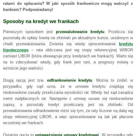
ratami do spłacania? W jaki sposób frankowicze mogą walczyć z
bankiem? Podpowiadamy!
Sposoby na kredyt we frankach
Pierwszym sposobem jest
przewalutowanie kredytu
. Przelicza się
pozostałą do spłaty kwotę na złotówki po aktualnym kursie, ustalonym w
chwili przewalutowania. Zmienia się wtedy oprocentowanie
kredytu
hipotecznego
– rata obliczana jest wg stopy referencyjnej WIBOR
zamiast LIBOR (która obowiązuje przy kredytach we frankach). Warto się
na to zdecydować wtedy, gdy frank jest tani, a prognozy mówią o
wzroście jego wartości.
Drugą opcją jest tzw.
odfrankowienie kredytu
. Można to zrobić w
przypadku, gdy sąd uzna, że w umowie kredytu znajdują się
niedozwolone zasady przeliczania wysokości rat. Wtedy też sąd zasądza
zwrot nadpłaconych rat. Następnie z umowy usuwa się niedozwolone
zapisy, a pozostały kredyt przeliczany jest na złotówki. Od
przewalutowania odfrankowienie różni się tym, że raty liczone są dalej wg
stopy referencyjnej LIBOR, a więc oprocentowane są tak jak płacone
wcześniej we frankach.
Ostatnia opcja to
unieważnienie umowy kredytowej
. W przypadku gdy