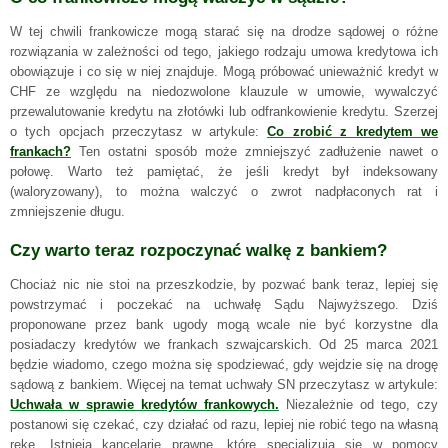
W tej chwili frankowicze mogą starać się na drodze sądowej o różne
rozwiązania w zależności od tego, jakiego rodzaju umowa kredytowa ich
obowiązuje i co się w niej znajduje. Mogą próbować unieważnić kredyt w
CHF ze względu na niedozwolone klauzule w umowie, wywalczyć
przewalutowanie kredytu na złotówki lub odfrankowienie kredytu. Szerzej
o tych opcjach przeczytasz w artykule:
Co zrobić z kredytem we
frankach?
Ten ostatni sposób może zmniejszyć zadłużenie nawet o
połowę. Warto też pamiętać, że jeśli kredyt był indeksowany
(waloryzowany), to można walczyć o zwrot nadpłaconych rat i
zmniejszenie długu.
Czy warto teraz rozpoczynać walkę z bankiem?
Chociaż nic nie stoi na przeszkodzie, by pozwać bank teraz, lepiej się
powstrzymać i poczekać na uchwałę Sądu Najwyższego. Dziś
proponowane przez bank ugody mogą wcale nie być korzystne dla
posiadaczy kredytów we frankach szwajcarskich. Od 25 marca 2021
będzie wiadomo, czego można się spodziewać, gdy wejdzie się na drogę
sądową z bankiem. Więcej na temat uchwały SN przeczytasz w artykule:
Uchwała w sprawie kredytów frankowych.
Niezależnie od tego, czy
postanowi się czekać, czy działać od razu, lepiej nie robić tego na własną
rękę. Istnieją kancelarie prawne, które specjalizują się w pomocy