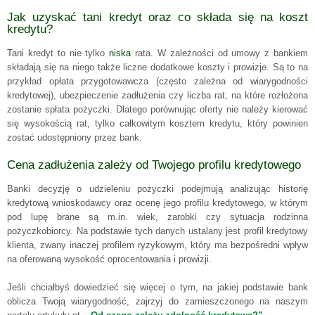
Jak uzyskać tani kredyt oraz co składa się na koszt
kredytu?
Tani kredyt to nie tylko
niska
rata. W zależności od umowy z bankiem
składają się na niego także liczne dodatkowe koszty i prowizje. Są to na
przykład opłata przygotowawcza (często zależna od wiarygodności
kredytowej), ubezpieczenie zadłużenia czy liczba rat, na które rozłożona
zostanie spłata pożyczki. Dlatego porównując oferty nie należy kierować
się wysokością rat, tylko całkowitym kosztem kredytu, który powinien
zostać udostępniony przez bank.
Cena zadłużenia zależy od Twojego profilu kredytowego
Banki decyzję o udzieleniu pożyczki podejmują analizując historię
kredytową wnioskodawcy oraz ocenę jego profilu kredytowego, w którym
pod lupę brane są m.in. wiek, zarobki czy sytuacja rodzinna
pożyczkobiorcy. Na podstawie tych danych ustalany jest profil kredytowy
klienta, zwany inaczej profilem ryzykowym, który ma bezpośredni wpływ
na oferowaną wysokość oprocentowania i prowizji.
Jeśli chciałbyś dowiedzieć się więcej o tym, na jakiej podstawie bank
oblicza Twoją wiarygodność, zajrzyj do zamieszczonego na naszym