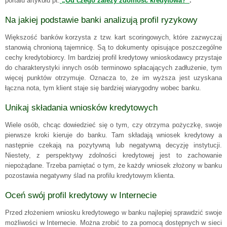
portalu artykułu pt.
„Od czego zależy zdolność kredytowa?”
.
Na jakiej podstawie banki analizują profil ryzykowy
Większość banków korzysta z tzw. kart scoringowych, które zazwyczaj
stanowią chronioną tajemnicę. Są to dokumenty opisujące poszczególne
cechy kredytobiorcy. Im bardziej profil kredytowy wnioskodawcy przystaje
do charakterystyki innych osób terminowo spłacających zadłużenie, tym
więcej punktów otrzymuje. Oznacza to, że im wyższa jest uzyskana
łączna nota, tym klient staje się bardziej wiarygodny wobec banku.
Unikaj składania wniosków kredytowych
Wiele osób, chcąc dowiedzieć się o tym, czy otrzyma pożyczkę, swoje
pierwsze kroki kieruje do banku. Tam składają wniosek kredytowy a
następnie czekają na pozytywną lub negatywną decyzję instytucji.
Niestety, z perspektywy zdolności kredytowej jest to zachowanie
niepożądane. Trzeba pamiętać o tym, że każdy wniosek złożony w banku
pozostawia negatywny ślad na profilu kredytowym klienta.
Oceń swój profil kredytowy w Internecie
Przed złożeniem wniosku kredytowego w banku najlepiej sprawdzić swoje
możliwości w Internecie. Można zrobić to za pomocą dostępnych w sieci